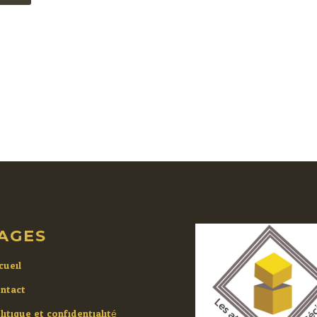
AGES
cueil
ntact
litique et confidentialité